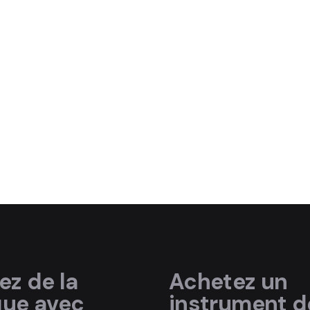
ez de la
Achetez un
que
avec
instrument d