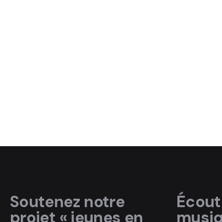
Soutenez notre
Écout
projet « jeunes en
musi